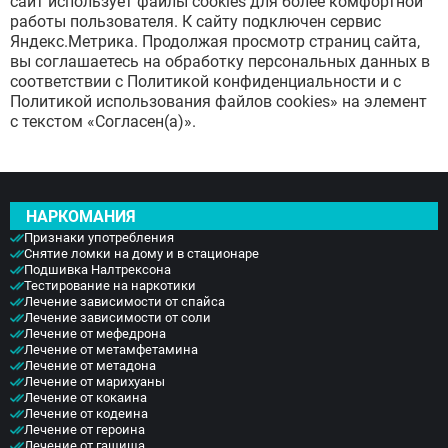
сайт использует файлы cookies для более комфортной
Ступино
работы пользователя. К сайту подключен сервис
Дмитров
Яндекс.Метрика. Продолжая просмотр страниц сайта,
Фрязино
вы соглашаетесь на обработку персональных данных в
Дзержинский
Отправить
соответствии с Политикой конфиденциальности и с
Солнечногорск
Отправить
Политикой использования файлов cookies» на элемент
Краснознаменск
Оставляя заявку Вы соглашаетесь с
политикой
конфиденциальности
с текстом «Согласен(а)».
Кашира
Отправить
Оставляя заявку Вы соглашаетесь с
политикой
Апрелевка
конфиденциальности
Звенигород
Оставляя заявку Вы соглашаетесь с
политикой
конфиденциальности
Протвино
Шатура
НАРКОМАНИЯ
Истра
Признаки употребления
Ликино-Дулёво
Снятие ломки на дому и в стационаре
Можайск
Подшивка Налтрексона
Дедовск
Тестирование на наркотики
Электрогорск
Лечение зависимости от спайса
Лечение зависимости от соли
Луховицы
Лечение от мефедрона
Лосино-Петровский
Лечение от метамфетамина
Красноармейск
Лечение от метадона
Волоколамск
Лечение от марихуаны
Лечение от кокаина
Озёры
Лечение от кодеина
Старая Купавна
Лечение от героина
Кубинка
Лечение от гашиша