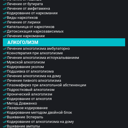
Голицыно
Лечение от бутирата
Лечение от амфетамина
Бронницы
Кодирование от наркомании
Рошаль
Виды наркотиков
Хотьково
Лечение от лирики
Зарайск
Капельница от наркотиков
Детоксикация наркозависимых
Куровское
Лечение наркомании
Пущино
АЛКОГОЛИЗМ
Черноголовка
Лечение алкоголизма амбулаторно
Талдом
Ксенотерапия при алкоголизме
Руза
Лечение алкоголизма иглоукалыванием
Краснозаводск
Мужской алкоголизм
Яхрома
Кодирование уколом
Подшивка от алкоголизма
Белоозёрский
Лечение алкоголизма на дому
Высоковск
Лечение пивного алкоголизма
Дрезна
Плазмаферез при алкогольной абстиненции
Пересвет
Подростковый алкоголизм
Хронический алкоголизм
Кодирование от алкоголя
Метод Довженко
Лазерное кодирование
Кодирование методом двойной блок
Вшивание Эспераль
Кодирование от алкоголизма на дому
Вшивание ампулы