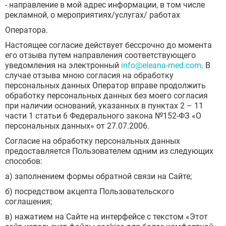
- направление в мой адрес информации, в том числе
Королёв
рекламной, о мероприятиях/услугах/ работах
Лобня
Люберцы
Оператора.
Мытищи
Настоящее согласие действует бессрочно до момента
Наро-Фоминск
его отзыва путем направления соответствующего
Ногинск
уведомления на электронный
info@eleana-med.com
. В
Одинцово
случае отзыва мною согласия на обработку
Орехово-Зуево
персональных данных Оператор вправе продолжить
Подольск
обработку персональных данных без моего согласия
Пушкино
при наличии оснований, указанных в пунктах 2 – 11
Раменское
части 1 статьи 6 Федерального закона №152-ФЗ «О
Реутов
персональных данных» от 27.07.2006.
Сергиев Посад
Серпухов
ЗАДАТЬ ВОПРОС
Согласие на обработку персональных данных
Химки
предоставляется Пользователем одним из следующих
Чехов
ЗАПОЛНИТЕ ФОРМУ
способов:
Щёлково
ВЫЗВАТЬ ВРАЧА
а) заполнением формы обратной связи на Сайте;
Электросталь
Заполните форму ниже, мы вам
Котельники
перезвоним
б) посредством акцепта Пользовательского
Электроугли
соглашения;
Лыткарино
в) нажатием на Сайте на интерфейсе с текстом «Этот
Павловский Посад