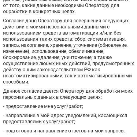
от того, какие данные необходимы Оператору для
обработки в конкретных целях.
Согласие дано Оператору для совершения следующих
действий с моими персональными данными с
использованием средств автоматизации и/или без
использования таких средств: сбор, систематизация,
ВЫБРАТЬ ГОРОД
запись, накопление, хранение, уточнение (обновление,
изменение), использование, обезличивание,
блокирование, удаление, уничтожение, а также
осуществление любых иных действий, предусмотренных
Москва
действующим законодательством РФ как
Видное
неавтоматизированными, так и автоматизированными
Балашиха
способами.
Воскресенск
Данное согласие дается Оператору для обработки моих
Долгопрудный
персональных данных в следующих целях:
Домодедово
Дубна
- предоставление мне услуг/работ;
Егорьевск
- направление в мой адрес уведомлений, касающихся
Ивантеевка
предоставляемых услуг/работ;
Клин
Коломна
- подготовка и направление ответов на мои запросы;
Красногорск