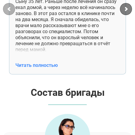
Сыну 35 лет. Раньше после лечения он сразу
Талдом
ехал домой, а через неделю всё начиналось
Руза
заново. В этот раз остался в клинике почти
Краснозаводск
на два месяца. Я сначала обиделась, что
Яхрома
врачи мало рассказывают мне о его
Белоозёрский
разговорах со специалистом. Потом
Высоковск
объяснили, что он взрослый человек и
Дрезна
лечение не должно превращаться в отчёт
Пересвет
перед мамой.
Сейчас сын снимает комнату отдельно,
работает, приезжает к нам по выходным.
Читать полностью
Денег больше не просит. Недавно сам купил
отцу лекарства, хотя раньше даже не
спрашивал, что ему нужно. Спасибо
специалистам ещё и за работу со мной. Я
Состав бригады
поняла, что помощь — это не постоянные
проверки и спасение от каждой
неприятности.