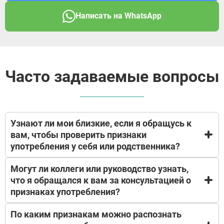
Написать на WhatsApp
Часто задаваемые вопросы
Узнают ли мои близкие, если я обращусь к
вам, чтобы проверить признаки
употребления у себя или родственника?
Могут ли коллеги или руководство узнать,
Это один из самых частых вопросов. Нет, не
что я обращался к вам за консультацией о
узнают. Мы не уведомляем родственников без
признаках употребления?
вашего согласия. Консультация может пройти
анонимно — по телефону или онлайн, без указания
личных данных.
По каким признакам можно распознать
Мы понимаем ваш страх. Нет, не могут. Вся