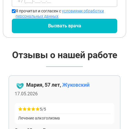
Звенигород
Оставляя заявку Вы соглашаетесь с
политикой
конфиденциальности
Протвино
Я прочитал и согласен с
условиями обработки
Шатура
персональных данных
Истра
Ликино-Дулёво
Вызвать врача
Можайск
Дедовск
Электрогорск
Луховицы
Отзывы о нашей работе
Лосино-Петровский
Красноармейск
Волоколамск
Озёры
Старая Купавна
Кубинка
Мария, 57 лет,
Жуковский
Голицыно
Бронницы
17.05.2026
Рошаль
Хотьково
5/5
Зарайск
Куровское
Лечение алкоголизма
Пущино
Черноголовка