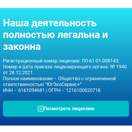
Москва
Наша деятельность
Видное
Балашиха
полностью легальна и
Воскресенск
Долгопрудный
законна
Домодедово
Дубна
Егорьевск
Регистрационный номер лицензии: ЛО-61-01-008143;
Ивантеевка
Номер и дата приказа лицензирующего органа: № 1940
Клин
от 28.12.2021.
Коломна
Полное наименование – Общество с ограниченной
Красногорск
ответственностью “ЮгЭкоСервис+”
Королёв
ИНН – 6161094681 | ОГРН – 1216100020718
Лобня
Люберцы
Мытищи
Посмотреть лицензию
Наро-Фоминск
Ногинск
Одинцово
Орехово-Зуево