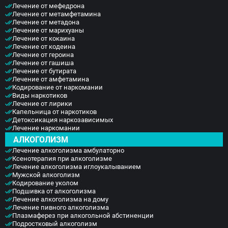
Лечение от мефедрона
Лечение от метамфетамина
Лечение от метадона
Лечение от марихуаны
Лечение от кокаина
Лечение от кодеина
Лечение от героина
Лечение от гашиша
Лечение от бутирата
Лечение от амфетамина
Кодирование от наркомании
Виды наркотиков
Лечение от лирики
Капельница от наркотиков
Детоксикация наркозависимых
Лечение наркомании
АЛКОГОЛИЗМ
Лечение алкоголизма амбулаторно
Ксенотерапия при алкоголизме
Лечение алкоголизма иглоукалыванием
Мужской алкоголизм
Кодирование уколом
Подшивка от алкоголизма
Лечение алкоголизма на дому
Лечение пивного алкоголизма
Плазмаферез при алкогольной абстиненции
Подростковый алкоголизм