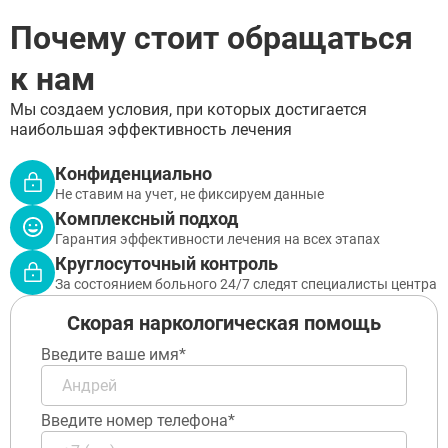
Подольск
Почему стоит обращаться
Пушкино
Раменское
к нам
Реутов
Сергиев Посад
Мы создаем условия, при которых достигается
Серпухов
ЗАДАТЬ ВОПРОС
наибольшая эффективность лечения
Химки
Чехов
ЗАПОЛНИТЕ ФОРМУ
Щёлково
Конфиденциально
ВЫЗВАТЬ ВРАЧА
Электросталь
Заполните форму ниже, мы вам
Не ставим на учет, не фиксируем данные
Котельники
перезвоним
Комплексный подход
Электроугли
Гарантия эффективности лечения на всех этапах
Лыткарино
Круглосуточный контроль
Павловский Посад
За состоянием больного 24/7 следят специалисты центра
Ступино
Дмитров
Скорая наркологическая помощь
Фрязино
Дзержинский
Отправить
Введите ваше имя*
Солнечногорск
Отправить
Краснознаменск
Оставляя заявку Вы соглашаетесь с
политикой
конфиденциальности
Кашира
Отправить
Оставляя заявку Вы соглашаетесь с
политикой
Введите номер телефона*
Апрелевка
конфиденциальности