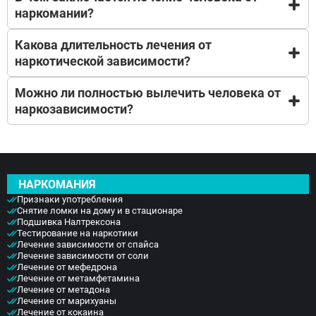
Нет лечить наркотическую зависимость дома не
уровне.
наркомании?
получится, так как только в стационаре можно
изолировать больного и строго контролировать.
Какова длительность лечения от
Это комплексный процесс, включающий
наркотической зависимости?
детоксикацию и снятие ломки. Терапию для того,
чтобы убрать негативные последствия,
Можно ли полностью вылечить человека от
полученные организмом т реабилитацию.
Все зависит от того какие наркотики и как долго
наркозависимости?
принимал пациент. Процесс лечения может занять
как несколько недель, так и несколько лет.
Нет, ни одна зависимость не может быть вылечена
полностью, из-за биохимических изменений в
организме. Но можно помочь прекратить
НАРКОМАНИЯ
употреблять и вернуться к нормальной жизни.
Признаки употребления
Снятие ломки на дому и в стационаре
Подшивка Налтрексона
Тестирование на наркотики
Лечение зависимости от спайса
Лечение зависимости от соли
Лечение от мефедрона
Лечение от метамфетамина
Лечение от метадона
Лечение от марихуаны
Лечение от кокаина