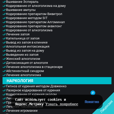
Вшивание Эспераль
Кодирование от алкоголизма на дому
Вшивание ампулы
Кодирование препаратом Вивитрол
Кодирование методом SIT
Кодирование препаратом Алгоминал
Кодирование препаратом аквилонг
Кодирование от алкоголизма
Лечение запоя
Капельница от запоя
Вывод из запоя в клинике
Алкогольная интоксикация
Вывод из запоя на дому
Выведение из запоя
Тетерина Ирина
Женский алкоголизм
Нужна срочная помощь? Есть
Детоксикация от алкоголя
Лечение алкоголизма в стационаре
вопросы? Дежурный нарколог
Абстинентный синдром
на связи 24/7 - напишите нам!
Лечение алкоголизма
НАРКОЛОГИЯ
Гипноз от курения методом Довженко
Лазерное кодирование от курения
Кодирование от курения уколом
Лечение курения
Сайт использует cookies и
Лицензия
Понятно
Принудительное лечение
Яндекс.Метрику
Узнать подробнее
Лечение токсикомании
Лечение игромании