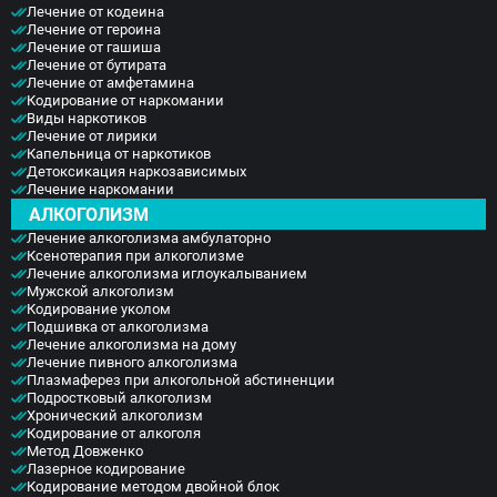
Лечение от кодеина
Лечение от героина
Лечение от гашиша
Лечение от бутирата
Лечение от амфетамина
Кодирование от наркомании
Виды наркотиков
Лечение от лирики
Капельница от наркотиков
Детоксикация наркозависимых
Лечение наркомании
АЛКОГОЛИЗМ
Лечение алкоголизма амбулаторно
Ксенотерапия при алкоголизме
Лечение алкоголизма иглоукалыванием
Мужской алкоголизм
Кодирование уколом
Подшивка от алкоголизма
Лечение алкоголизма на дому
Лечение пивного алкоголизма
Плазмаферез при алкогольной абстиненции
Подростковый алкоголизм
Хронический алкоголизм
Кодирование от алкоголя
Метод Довженко
Лазерное кодирование
Кодирование методом двойной блок