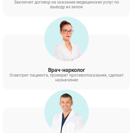
Заключит договор на оказание медицинских услуг по
Лобня
выводу из запоя
Люберцы
Мытищи
Наро-Фоминск
Ногинск
Одинцово
Орехово-Зуево
Подольск
Пушкино
Раменское
Реутов
Сергиев Посад
Врач-нарколог
Серпухов
Осмотрит пациента, проверит противопоказания, сделает
ЗАДАТЬ ВОПРОС
назначение
Химки
Чехов
ЗАПОЛНИТЕ ФОРМУ
Щёлково
ВЫЗВАТЬ ВРАЧА
Электросталь
Заполните форму ниже, мы вам
Котельники
перезвоним
Электроугли
Лыткарино
Павловский Посад
Ступино