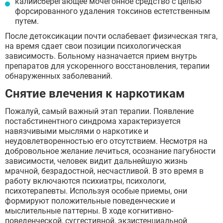
калийсберегающее мочегонное средство с целью
форсированного удаления токсинов естетственным
путем.
После детоксикации почти ослабевает физическая тяга,
на время сдает свои позиции психологическая
зависимость. Больному назначается прием внутрь
препаратов для ускоренного восстановления, терапии
обнаруженных заболеваний.
Снятие влечения к наркотикам
Пожалуй, самый важный этап терапии. Появление
постабстинентного синдрома характеризуется
навязчивыми мыслями о наркотике и
неудовлетворенностью его отсутствием. Несмотря на
добровольное желание лечиться, осознание пагубности
зависимости, человек видит дальнейшую жизнь
мрачной, безрадостной, несчастливой. В это время в
работу включаются психиатры, психологи,
психотерапевты. Используя особые приемы, они
формируют положительные поведенческие и
мыслительные паттерны. В ходе когнитивно-
поведенческой, суггестивной, экзистенциальной