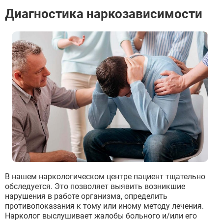
Бронницы
Диагностика наркозависимости
Рошаль
Хотьково
Зарайск
Куровское
Пущино
Черноголовка
Талдом
Руза
Краснозаводск
Яхрома
Белоозёрский
Высоковск
Дрезна
Пересвет
В нашем наркологическом центре пациент тщательно
обследуется. Это позволяет выявить возникшие
нарушения в работе организма, определить
противопоказания к тому или иному методу лечения.
Нарколог выслушивает жалобы больного и/или его