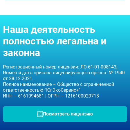
Ступино
Дмитров
Фрязино
Дзержинский
Отправить
Солнечногорск
Наша деятельность
Отправить
Краснознаменск
Оставляя заявку Вы соглашаетесь с
политикой
конфиденциальности
Кашира
полностью легальна и
Отправить
Оставляя заявку Вы соглашаетесь с
политикой
Апрелевка
конфиденциальности
Звенигород
Оставляя заявку Вы соглашаетесь с
политикой
законна
конфиденциальности
Протвино
Шатура
Истра
Регистрационный номер лицензии: ЛО-61-01-008143;
Ликино-Дулёво
Номер и дата приказа лицензирующего органа: № 1940
Можайск
от 28.12.2021.
Дедовск
Полное наименование – Общество с ограниченной
Электрогорск
ответственностью “ЮгЭкоСервис+”
Луховицы
ИНН – 6161094681 | ОГРН – 1216100020718
Лосино-Петровский
Красноармейск
Волоколамск
Посмотреть лицензию
Озёры
Старая Купавна
Кубинка