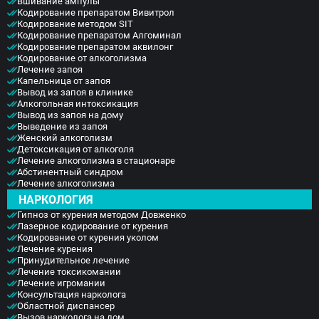
Вшивание ампулы
Кодирование препаратом Вивитрол
Кодирование методом SIT
Кодирование препаратом Алгоминал
Кодирование препаратом аквилонг
Кодирование от алкоголизма
Лечение запоя
Капельница от запоя
Вывод из запоя в клинике
Алкогольная интоксикация
Вывод из запоя на дому
Выведение из запоя
Женский алкоголизм
Детоксикация от алкоголя
Лечение алкоголизма в стационаре
Абстинентный синдром
Лечение алкоголизма
НАРКОЛОГИЯ
Гипноз от курения методом Довженко
Лазерное кодирование от курения
Кодирование от курения уколом
Лечение курения
Принудительное лечение
Лечение токсикомании
Лечение игромании
Консультация нарколога
Областной диспансер
Вызов нарколога на дом