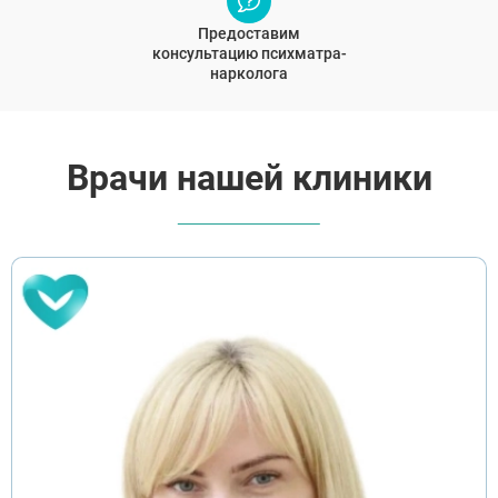
Предоставим
консультацию психматра-
нарколога
ВЫБРАТЬ ГОРОД
Врачи нашей клиники
Москва
Видное
Балашиха
Воскресенск
Долгопрудный
Домодедово
Дубна
Егорьевск
Ивантеевка
Клин
Коломна
Красногорск