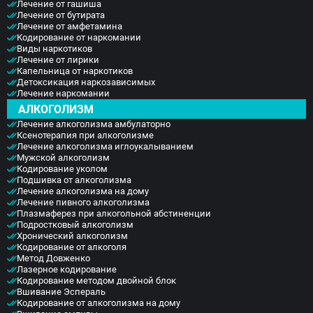
Лечение от гашиша
Лечение от бутирата
Лечение от амфетамина
Кодирование от наркомании
Виды наркотиков
Лечение от лирики
Капельница от наркотиков
Детоксикация наркозависимых
Лечение наркомании
АЛКОГОЛИЗМ
Лечение алкоголизма амбулаторно
Ксенотерапия при алкоголизме
Лечение алкоголизма иглоукалыванием
Мужской алкоголизм
Кодирование уколом
Подшивка от алкоголизма
Лечение алкоголизма на дому
Лечение пивного алкоголизма
Плазмаферез при алкогольной абстиненции
Подростковый алкоголизм
Хронический алкоголизм
Кодирование от алкоголя
Метод Довженко
Лазерное кодирование
Кодирование методом двойной блок
Вшивание Эспераль
Кодирование от алкоголизма на дому