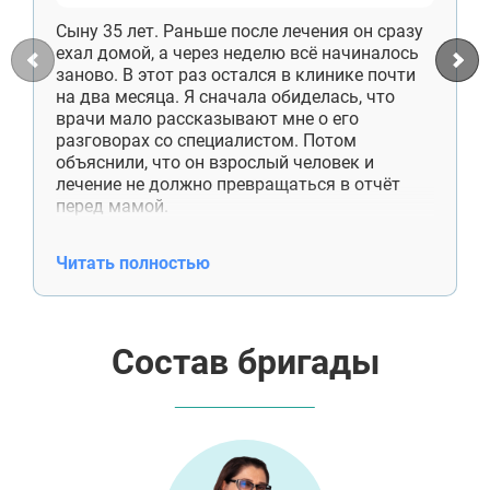
Сыну 35 лет. Раньше после лечения он сразу
ехал домой, а через неделю всё начиналось
заново. В этот раз остался в клинике почти
на два месяца. Я сначала обиделась, что
врачи мало рассказывают мне о его
разговорах со специалистом. Потом
объяснили, что он взрослый человек и
лечение не должно превращаться в отчёт
перед мамой.
Сейчас сын снимает комнату отдельно,
работает, приезжает к нам по выходным.
Читать полностью
Денег больше не просит. Недавно сам купил
отцу лекарства, хотя раньше даже не
спрашивал, что ему нужно. Спасибо
специалистам ещё и за работу со мной. Я
Состав бригады
поняла, что помощь — это не постоянные
проверки и спасение от каждой
неприятности.