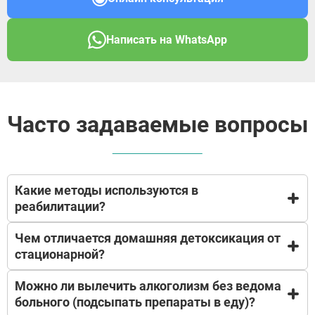
Написать на WhatsApp
Часто задаваемые вопросы
Какие методы используются в
реабилитации?
Чем отличается домашняя детоксикация от
В основе нашей реабилитационной программы
стационарной?
лежит доказательная психотерапия и
модифицированная
Можно ли вылечить алкоголизм без ведома
программа «12 шагов»
Выведение из запоя на дому
. Пациенты учатся жить без ПАВ (психоактивных
больного (подсыпать препараты в еду)?
подходит для снятия острой интоксикации и
веществ), прорабатывают психотравмы, меняют