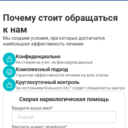
Голицыно
Бронницы
Почему стоит обращаться
Рошаль
Хотьково
к нам
Зарайск
Куровское
Мы создаем условия, при которых достигается
Пущино
наибольшая эффективность лечения
Черноголовка
Талдом
Конфиденциально
Руза
Краснозаводск
Не ставим на учет, не фиксируем данные
Яхрома
Комплексный подход
Белоозёрский
Гарантия эффективности лечения на всех этапах
Высоковск
Круглосуточный контроль
Дрезна
За состоянием больного 24/7 следят специалисты центра
Пересвет
Скорая наркологическая помощь
Введите ваше имя*
Введите номер телефона*