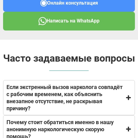
Онлайн консультация
Написать на WhatsApp
Часто задаваемые вопросы
Если экстренный вызов нарколога совпадёт
с рабочим временем, как объяснить
внезапное отсутствие, не раскрывая
причину?
Почему стоит обратиться именно в нашу
Мы понимаем вашу предусмотрительность —
анонимную наркологическую скорую
экстренные ситуации не выбирают время. При
помощь?
необходимости мы оформим документ с