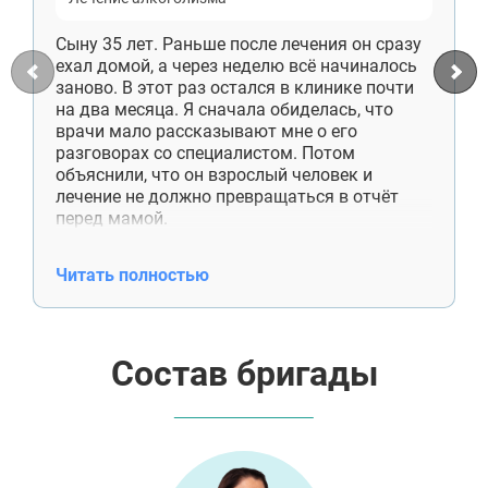
Талдом
Руза
Сыну 35 лет. Раньше после лечения он сразу
Краснозаводск
ехал домой, а через неделю всё начиналось
Яхрома
заново. В этот раз остался в клинике почти
Белоозёрский
на два месяца. Я сначала обиделась, что
Высоковск
врачи мало рассказывают мне о его
Дрезна
разговорах со специалистом. Потом
Пересвет
объяснили, что он взрослый человек и
лечение не должно превращаться в отчёт
перед мамой.
Сейчас сын снимает комнату отдельно,
работает, приезжает к нам по выходным.
Читать полностью
Денег больше не просит. Недавно сам купил
отцу лекарства, хотя раньше даже не
спрашивал, что ему нужно. Спасибо
специалистам ещё и за работу со мной. Я
Состав бригады
поняла, что помощь — это не постоянные
проверки и спасение от каждой
неприятности.