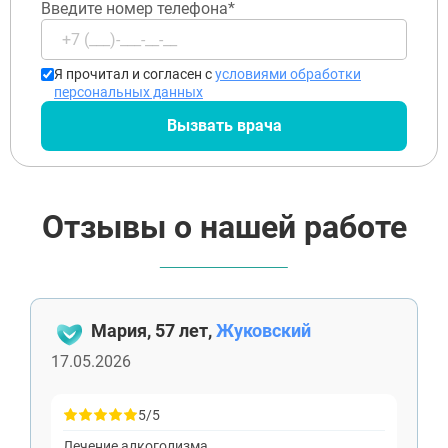
Введите номер телефона*
конфиденциальности
Протвино
Шатура
Истра
Я прочитал и согласен с
условиями обработки
Ликино-Дулёво
персональных данных
Можайск
Дедовск
Вызвать врача
Электрогорск
Луховицы
Лосино-Петровский
Красноармейск
Волоколамск
Отзывы о нашей работе
Озёры
Старая Купавна
Кубинка
Голицыно
Бронницы
Мария, 57 лет,
Жуковский
Рошаль
Хотьково
17.05.2026
Зарайск
Куровское
5/5
Пущино
Черноголовка
Лечение алкоголизма