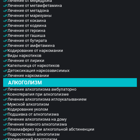
Лечение от мефедрона
прибывшей бригады возникли сомнения по
Лечение от метамфетамина
поводу состояния пациента, его перевозят в
Лечение от метадона
наркологическую клинику в условия стационара.
Лечение от марихуаны
Лечение от кокаина
Лечение от кодеина
Лечение от героина
Лечение от гашиша
Лечение от бутирата
Лечение от амфетамина
Кодирование от наркомании
Виды наркотиков
Лечение от лирики
Капельница от наркотиков
Детоксикация наркозависимых
Лечение наркомании
АЛКОГОЛИЗМ
Лечение алкоголизма амбулаторно
Ксенотерапия при алкоголизме
Лечение алкоголизма иглоукалыванием
Мужской алкоголизм
Кодирование уколом
Подшивка от алкоголизма
Лечение алкоголизма на дому
Лечение пивного алкоголизма
Плазмаферез при алкогольной абстиненции
Подростковый алкоголизм
Хронический алкоголизм