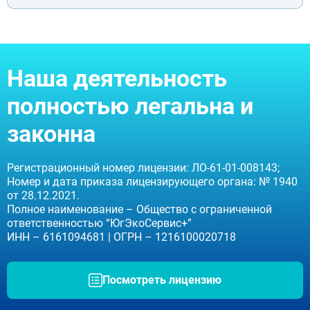
Москва
Видное
Балашиха
Наша деятельность
Воскресенск
Долгопрудный
полностью легальна и
Домодедово
Дубна
законна
Егорьевск
Ивантеевка
Клин
Регистрационный номер лицензии: ЛО-61-01-008143;
Коломна
Номер и дата приказа лицензирующего органа: № 1940
Красногорск
от 28.12.2021.
Королёв
Полное наименование – Общество с ограниченной
Лобня
ответственностью “ЮгЭкоСервис+”
Люберцы
ИНН – 6161094681 | ОГРН – 1216100020718
Мытищи
Наро-Фоминск
Ногинск
Посмотреть лицензию
Одинцово
Орехово-Зуево