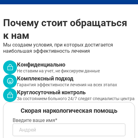
Подольск
Пушкино
Раменское
Почему стоит обращаться
Реутов
Сергиев Посад
Серпухов
к нам
ЗАДАТЬ ВОПРОС
Химки
Чехов
ЗАПОЛНИТЕ ФОРМУ
Мы создаем условия, при которых достигается
Щёлково
наибольшая эффективность лечения
ВЫЗВАТЬ ВРАЧА
Электросталь
Заполните форму ниже, мы вам
Котельники
Конфиденциально
перезвоним
Электроугли
Не ставим на учет, не фиксируем данные
Лыткарино
Комплексный подход
Павловский Посад
Гарантия эффективности лечения на всех этапах
Ступино
Круглосуточный контроль
Дмитров
За состоянием больного 24/7 следят специалисты центра
Фрязино
Дзержинский
Отправить
Скорая наркологическая помощь
Солнечногорск
Отправить
Краснознаменск
Оставляя заявку Вы соглашаетесь с
политикой
Введите ваше имя*
конфиденциальности
Кашира
Отправить
Оставляя заявку Вы соглашаетесь с
политикой
Апрелевка
конфиденциальности
Звенигород
Оставляя заявку Вы соглашаетесь с
политикой