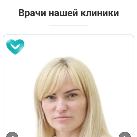
ВЫБРАТЬ ГОРОД
Врачи нашей клиники
Москва
Видное
Балашиха
Воскресенск
Долгопрудный
Домодедово
Дубна
Егорьевск
Ивантеевка
Клин
Коломна
Красногорск
Королёв
Лобня
Люберцы
Мытищи
Наро-Фоминск
Ногинск