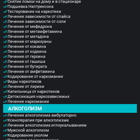
Снятие ломки на дому и в стационаре
Подшивка Налтрексона
Тестирование на наркотики
Лечение зависимости от спайса
Лечение зависимости от соли
Лечение от мефедрона
Лечение от метамфетамина
Лечение от метадона
Лечение от марихуаны
Лечение от кокаина
Лечение от кодеина
Лечение от героина
Лечение от гашиша
Лечение от бутирата
Лечение от амфетамина
Кодирование от наркомании
Виды наркотиков
Лечение от лирики
Капельница от наркотиков
Детоксикация наркозависимых
Лечение наркомании
АЛКОГОЛИЗМ
Лечение алкоголизма амбулаторно
Ксенотерапия при алкоголизме
Лечение алкоголизма иглоукалыванием
Мужской алкоголизм
Кодирование уколом