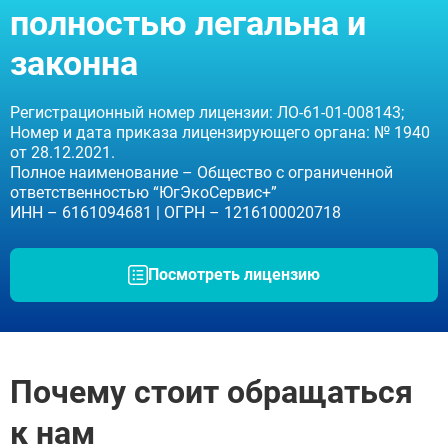
Отправить
Оставляя заявку Вы соглашаетесь с
политикой
полностью легальна и
Апрелевка
конфиденциальности
Адаптация
Звенигород
Оставляя заявку Вы соглашаетесь с
политикой
законна
конфиденциальности
Протвино
Шатура
Истра
Регистрационный номер лицензии: ЛО-61-01-008143;
Ликино-Дулёво
Номер и дата приказа лицензирующего органа: № 1940
Можайск
от 28.12.2021.
Дедовск
Полное наименование – Общество с ограниченной
Электрогорск
ответственностью “ЮгЭкоСервис+”
Луховицы
ИНН – 6161094681 | ОГРН – 1216100020718
Лосино-Петровский
Красноармейск
Волоколамск
Посмотреть лицензию
Озёры
Старая Купавна
Кубинка
Голицыно
Бронницы
Рошаль
Почему стоит обращаться
Хотьково
Зарайск
к нам
Куровское