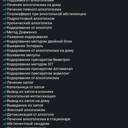
Подшивка от алкоголизма
Лечение алкоголизма на дому
Лечение пивного алкоголизма
Плазмаферез при алкогольной абстиненции
Подростковый алкоголизм
Хронический алкоголизм
Кодирование от алкоголя
Метод Довженко
Лазерное кодирование
Кодирование методом двойной блок
Вшивание Эспераль
Кодирование от алкоголизма на дому
Вшивание ампулы
Кодирование препаратом Вивитрол
Кодирование методом SIT
Кодирование препаратом Алгоминал
Кодирование препаратом аквилонг
Кодирование от алкоголизма
Лечение запоя
Капельница от запоя
Вывод из запоя в клинике
Алкогольная интоксикация
Вывод из запоя на дому
Выведение из запоя
Женский алкоголизм
Детоксикация от алкоголя
Лечение алкоголизма в стационаре
Абстинентный синдром